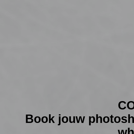
C
Book jouw photosho
wh