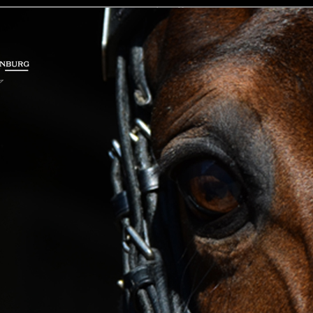
<
Image 02
span>