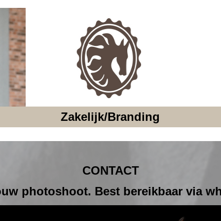
Zakelijk/Branding
CONTACT
uw photoshoot. Best bereikbaar via w